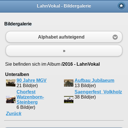
LahnVokal - Bildergalerie
Bildergalerie
Alphabet aufsteigend
»
Sie befinden sich im Album
/2016 - LahnVokal
Unteralben
90 Jahre MGV
Aufbau Jubilaeum
21 Bild(er)
13 Bild(er)
Chorfest
Saengerfest_Volkholz
Watzenborn-
38 Bild(er)
Steinberg
6 Bild(er)
Zurück