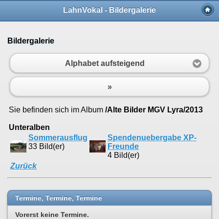
LahnVokal - Bildergalerie
Bildergalerie
Alphabet aufsteigend
»
Sie befinden sich im Album
/Alte Bilder MGV Lyra/2013
Unteralben
Sommerausflug
Spendenuebergabe XP-
33 Bild(er)
Freunde
4 Bild(er)
Zurück
Termine, Termine, Termine
Vorerst keine Termine.