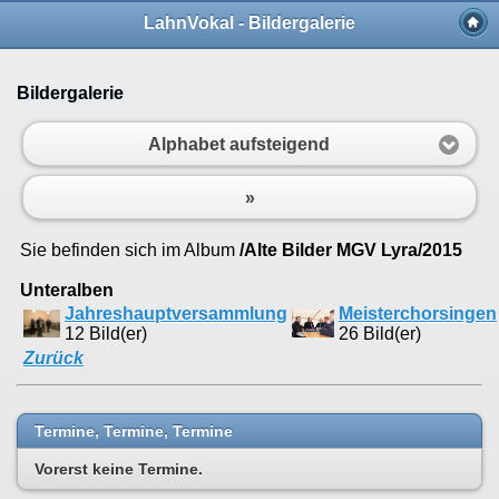
LahnVokal - Bildergalerie
Bildergalerie
Alphabet aufsteigend
»
Sie befinden sich im Album
/Alte Bilder MGV Lyra/2015
Unteralben
Jahreshauptversammlung
Meisterchorsingen
12 Bild(er)
26 Bild(er)
Zurück
Termine, Termine, Termine
Vorerst keine Termine.