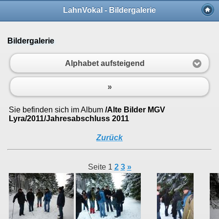
LahnVokal - Bildergalerie
Bildergalerie
Alphabet aufsteigend
»
Sie befinden sich im Album
/Alte Bilder MGV
Lyra/2011/Jahresabschluss 2011
Zurück
Seite 1
2
3
»