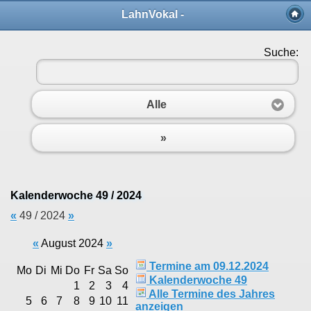
LahnVokal -
Suche:
Alle
»
Kalenderwoche 49 / 2024
«
49 / 2024
»
«
August 2024
»
Termine am 09.12.2024
Mo
Di
Mi
Do
Fr
Sa
So
Kalenderwoche 49
1
2
3
4
Alle Termine des Jahres
5
6
7
8
9
10
11
anzeigen