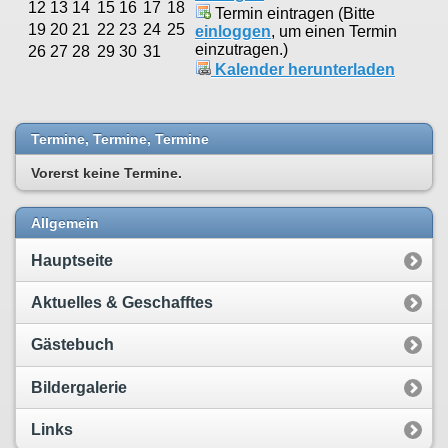
12
13
14
15
16
17
18
Termin eintragen (Bitte
19
20
21
22
23
24
25
einloggen
, um einen Termin
einzutragen.)
26
27
28
29
30
31
Kalender herunterladen
Termine, Termine, Termine
Vorerst keine Termine.
Allgemein
Hauptseite
Aktuelles & Geschafftes
Gästebuch
Bildergalerie
Links