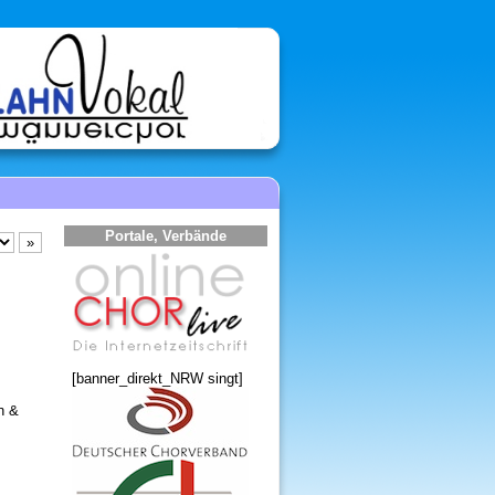
Portale, Verbände
[banner_direkt_NRW singt]
n &