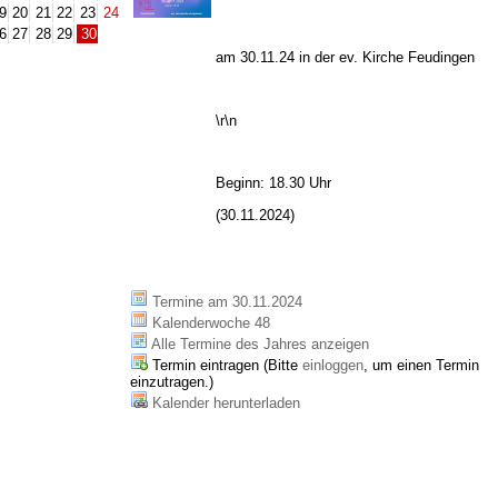
9
20
21
22
23
24
6
27
28
29
30
am 30.11.24 in der ev. Kirche Feudingen
\r\n
Beginn: 18.30 Uhr
(30.11.2024)
Termine am 30.11.2024
Kalenderwoche 48
Alle Termine des Jahres anzeigen
Termin eintragen (Bitte
einloggen
, um einen Termin
einzutragen.)
Kalender herunterladen