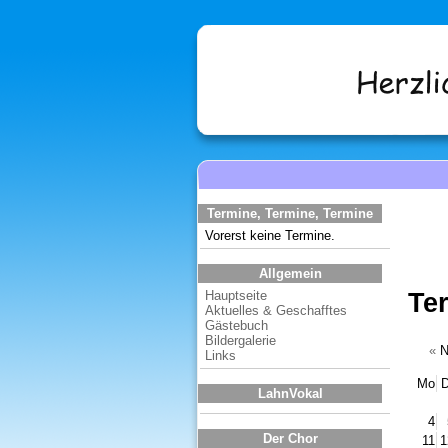
Termine, Termine, Termine
Vorerst keine Termine.
Allgemein
Te
Hauptseite
Aktuelles & Geschafftes
Gästebuch
Bildergalerie
«
N
Links
Mo
D
LahnVokal
4
Der Chor
11
1