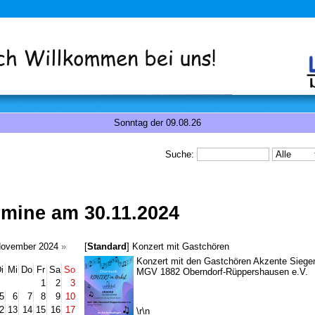
Sonntag der 09.08.26
Suche:
rmine am 30.11.2024
ovember 2024
»
[
Standard
] Konzert mit Gastchören
Konzert mit den Gastchören Akzente Siege
i
Mi
Do
Fr
Sa
So
MGV 1882 Oberndorf-Rüppershausen e.V.
1
2
3
5
6
7
8
9
10
2
13
14
15
16
17
\r\n